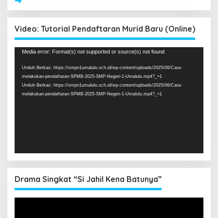
Video: Tutorial Pendaftaran Murid Baru (Online)
Pemutar
Media error: Format(s) not supported or source(s) not found
Video
Unduh Berkas: https://smpn1umalulu.sch.id/wp-content/uploads/2025/06/Cara-
melakukan-pendaftaran-SPMB-2025-SMP-Negeri-1-Umalulu.mp4?_=1
Unduh Berkas: https://smpn1umalulu.sch.id/wp-content/uploads/2025/06/Cara-
melakukan-pendaftaran-SPMB-2025-SMP-Negeri-1-Umalulu.mp4?_=1
Drama Singkat “Si Jahil Kena Batunya”
Pemutar
Video