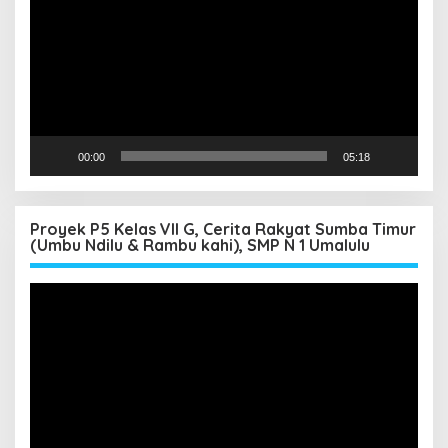
00:00
05:18
Proyek P5 Kelas VII G, Cerita Rakyat Sumba Timur
(Umbu Ndilu & Rambu kahi), SMP N 1 Umalulu
Pemutar
Video