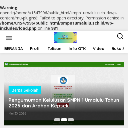
Warning
:
opendir(/home/u1547996/public_html/smpn1umalulu.sch.id/wp-
content/mu-plugins): Failed to open directory: Permission denied in
/home/u1547996/public_html/smpn1umalulu.sch.id/wp-
includes/load.php
on line
981
L
e
w
a
BERANDA
Profil
Tulisan
Info GTK
Video
Buku Aj
t
i
k
e
k
o
n
t
Berita Sekolah
e
Tahun
Siap Menghadapi Tantangan! Siswa SMPN 1
n
Umalulu Berjuang di Penilaian Sumatif Akhir
Semester Ganjil Tahun Ajaran 2025/2026
November 29, 2025