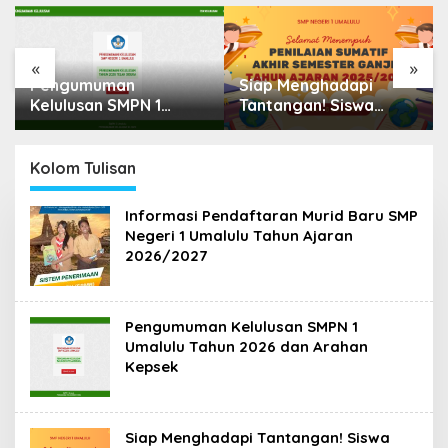
«
»
Siap Menghadapi
SMP Negeri 1 Uma
N 1
Tantangan! Siswa
Laksanakan ANBK
n 2026
SMPN 1 Umalulu
Dorong Mutu
epsek
Berjuang di Penilaian
Pendidikan Lewat
Sumatif Akhir
Asesmen Nasiona
Kolom Tulisan
Semester Ganjil Tahun
Ajaran 2025/2026
S
Informasi Pendaftaran Murid Baru SMP
M
Negeri 1 Umalulu Tahun Ajaran
P
2026/2027
N
1
U
m
a
Pengumuman Kelulusan SMPN 1
l
Umalulu Tahun 2026 dan Arahan
u
Kepsek
l
u
Siap Menghadapi Tantangan! Siswa